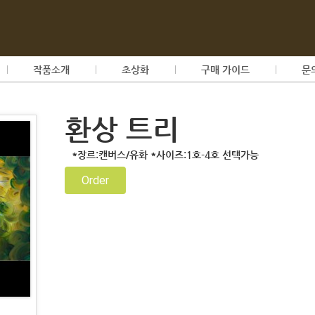
작품소개
초상화
구매 가이드
문
환상 트리
*장르:캔버스/유화 *사이즈:1호-4호 선택가능
Order