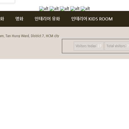
화
명화
인테리어 유화
인테리어 KIDS ROOM
m, Tan Hung Ward, District 7, HCM city
Visitors today:
27
Total visitors:
7